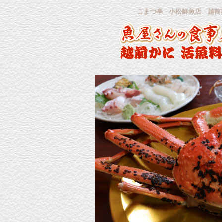
こまつ亭 小松鮮魚店 越前