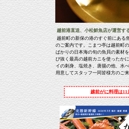
越前港直送、小松鮮魚店が運営する
越前町の新保の港のすぐ前にある
のご案内です。こまつ亭は越前町
ばかりの日本海の旬の魚貝の素材
び抜く最高の越前カニを使ったか
イの刺身、塩焼き、唐揚の他、水
用意してスタッフ一同皆様方のご
越前がに料理は11